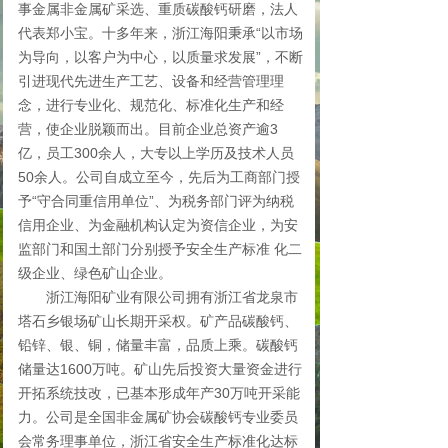
事金属非金属矿采选、重质碳酸钙研磨，法人
代表郑小宝。十多年来，浙江海阳秉承“以市场
为导向，以客户为中心，以质量求发展”，不断
引进现代先进生产工艺、设备和经营管理理
念，进行专业化、规范化、标准化生产和经
营，使企业脱颖而出。目前企业总资产逾3
亿，员工300余人，大专以上学历及技术人员
50余人。公司自成立至今，先后为工商部门授
予“守合同重信用单位”、为税务部门评为纳税
信用企业、为金融机构认定为资信企业，为安
监部门和国土部门分别授予安全生产标准 化二
级企业、绿色矿山企业。
浙江海阳矿业有限公司拥有浙江省龙泉市
塔石乡银场矿山长期开采权。矿产品碳酸钙、
铅锌、银、铜，储量丰富，品质上乘。碳酸钙
储量达1600万吨。矿山先后投资大量资金进行
开拓系统技改，已基本形成年产30万吨开采能
力。公司是全国非金属矿协会碳酸钙专业委员
会常务理事单位，浙江省安全生产标准化达标